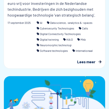
euro vrij voor investeringen in de Nederlandse
techindustrie. Bedrijven die zich bezighouden met
hoogwaardige technologie ‘van strategisch belang’.
17 september 2025
AI
Data science, -analytics & -spaces
Cybersecurity Technologies
Calls
Digital Connectivity Technologies
Digital twinning
KIA D
Mkb
Neuromorphic technologi
Software technologies
Internationaal
Lees meer