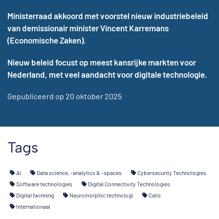
Ministerraad akkoord met voorstel nieuw industriebeleid
van demissionair minister Vincent Karremans
(Economische Zaken).
Nieuw beleid focust op meest kansrijke markten voor
Nederland, met veel aandacht voor digitale technologie.
Gepubliceerd op 20 oktober 2025
Tags
AI
Data science, -analytics & -spaces
Cybersecurity Technologies
Software technologies
Digital Connectivity Technologies
Digital twinning
Neuromorphic technologi
Calls
Internationaal