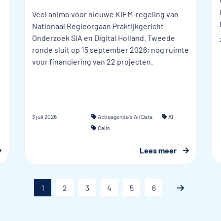
Veel animo voor nieuwe KIEM-regeling van
Nationaal Regieorgaan Praktijkgericht
Onderzoek SIA en Digital Holland. Tweede
ronde sluit op 15 september 2026; nog ruimte
voor financiering van 22 projecten.
3 juli 2026
Actieagenda's AI/Data
AI
Calls
Lees meer
1
2
3
4
5
6