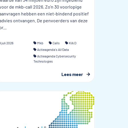
voor de mkb-call 2026. Zo’n 30 voorlopige
aanvragen hebben een niet-bindend positief
advies ontvangen. De penvoerders van deze
pr...
9 juli 2026
Mkb
Calls
KIA D
Actieagenda's AI/Data
Actieagenda Cybersecurity
Technologies
Lees meer