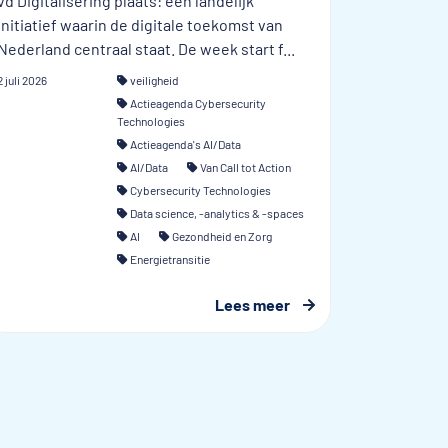
vd Digitalisering plaats: een landelijk
initiatief waarin de digitale toekomst van
Nederland centraal staat. De week start f...
2 juli 2026
veiligheid
Actieagenda Cybersecurity
Technologies
Actieagenda's AI/Data
AI/Data
Van Call tot Action
Cybersecurity Technologies
Data science, -analytics & -spaces
AI
Gezondheid en Zorg
Energietransitie
Lees meer