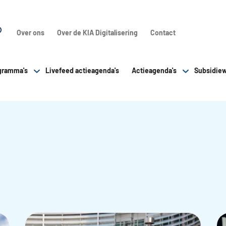
Over ons
Over de KIA Digitalisering
Contact
gramma's
Livefeed actieagenda's
Actieagenda's
Subsidiew