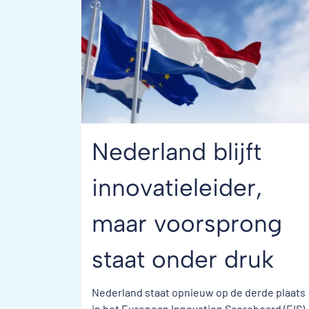
Nederland blijft
innovatieleider,
maar voorsprong
staat onder druk
Nederland staat opnieuw op de derde plaats
in het European Innovation Scoreboard (EIS).