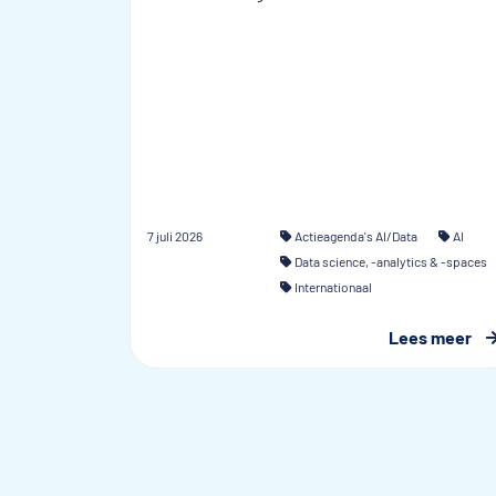
7 juli 2026
Actieagenda's AI/Data
AI
Data science, -analytics & -spaces
Internationaal
Lees meer