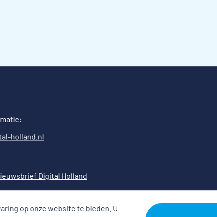
rmatie:
al-holland.nl
ieuwsbrief Digital Holland
aring op onze website te bieden. U