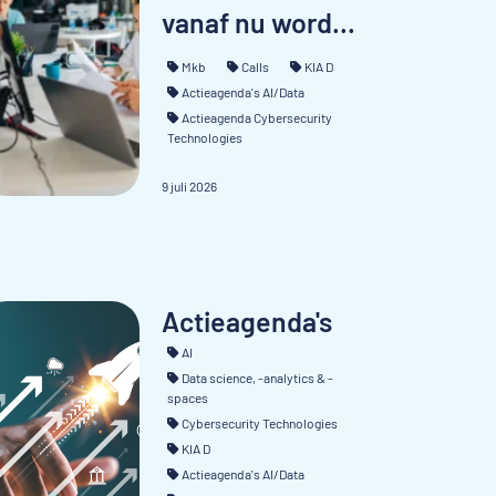
vanaf nu word...
Mkb
Calls
KIA D
Actieagenda's AI/Data
Actieagenda Cybersecurity
Technologies
9 juli 2026
Actieagenda's
AI
Data science, -analytics & -
spaces
Cybersecurity Technologies
KIA D
Actieagenda's AI/Data