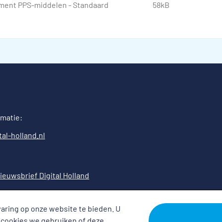
ment PPS-middelen - Standaard
58kB
rmatie:
al-holland.nl
ieuwsbrief Digital Holland
aring op onze website te bieden. U
 cookies we gebruiken of deze