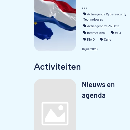
...
Actieagenda Cybersecurity
Technologies
Actieagenda's AI/Data
International
HCA
KIA D
Calls
16 juli 2026
Activiteiten
Nieuws en
agenda