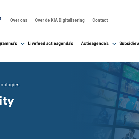
Over ons
Over de KIA Digitalisering
Contact
gramma's
Livefeed actieagenda's
Actieagenda's
Subsidiew
hnologies
ity