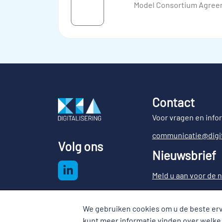
Model Consortium Agree
Contact
Voor vragen en info
communicatie@digit
Volg ons
Nieuwsbrief
Meld u aan voor de n
We gebruiken cookies om u de beste erv
Cookies
kunt meer informatie vinden over welke