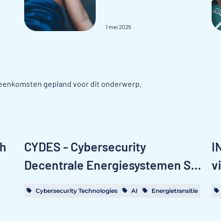
1 mei 2025
jeenkomsten gepland voor dit onderwerp.
th
CYDES - Cybersecurity
I
Decentrale Energiesystemen S...
v
Cybersecurity Technologies
AI
Energietransitie