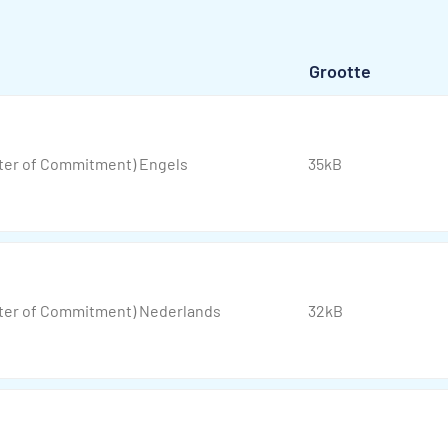
Grootte
tter of Commitment) Engels
35kB
tter of Commitment) Nederlands
32kB