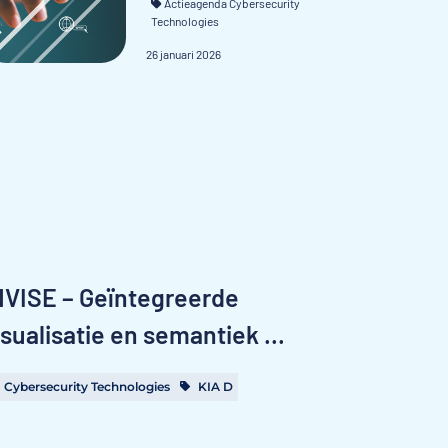
Actieagenda Cybersecurity
Technologies
26 januari 2026
NVISE – Geïntegreerde
isualisatie en semantiek ...
Cybersecurity Technologies
KIA D