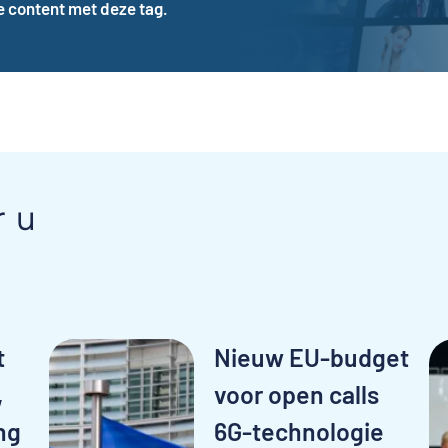
te content met deze tag.
r u
t
Nieuw EU-budget
,
voor open calls
ng
6G-technologie