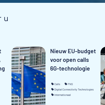
r u
t
Nieuw EU-budget
,
voor open calls
ng
6G-technologie
Calls
FNS
Digital Connectivity Technologies
Internationaal