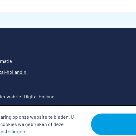
rmatie:
al-holland.nl
ieuwsbrief Digital Holland
aring op onze website te bieden. U
 cookies we gebruiken of deze
instellingen