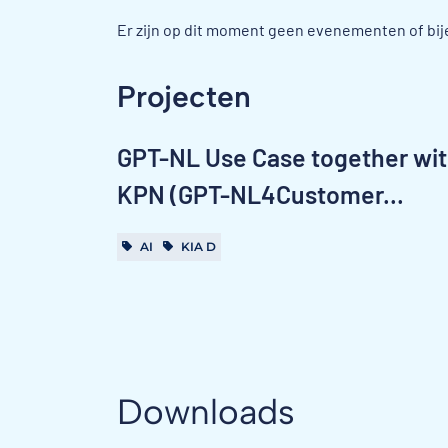
Er zijn op dit moment geen evenementen of bi
Projecten
GPT-NL Use Case together wi
KPN (GPT-NL4Customer...
AI
KIA D
Downloads