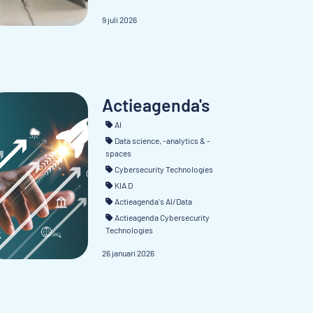
9 juli 2026
Actieagenda's
AI
Data science, -analytics & -
spaces
Cybersecurity Technologies
KIA D
Actieagenda's AI/Data
Actieagenda Cybersecurity
Technologies
26 januari 2026