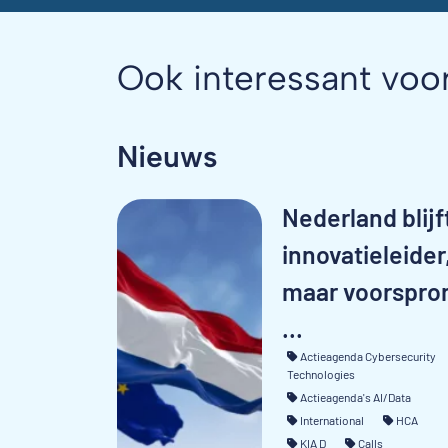
Ook interessant voo
Nieuws
Nederland blijf
innovatieleider
maar voorspro
...
Actieagenda Cybersecurity
Technologies
Actieagenda's AI/Data
International
HCA
KIA D
Calls