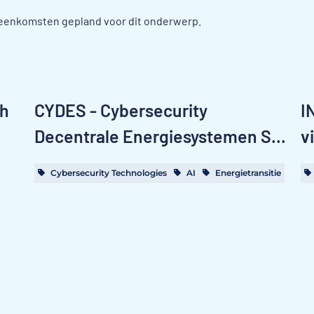
jeenkomsten gepland voor dit onderwerp.
th
CYDES - Cybersecurity
I
Decentrale Energiesystemen S...
v
Cybersecurity Technologies
AI
Energietransitie