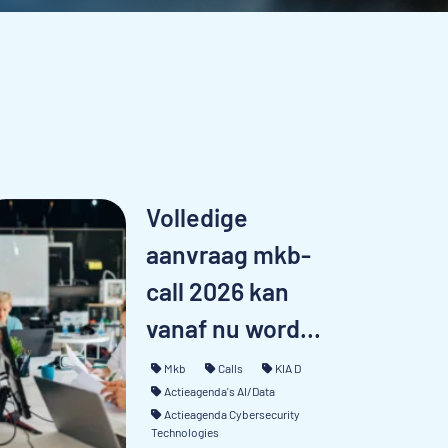
Volledige
aanvraag mkb-
call 2026 kan
vanaf nu word...
Mkb
Calls
KIA D
Actieagenda's AI/Data
Actieagenda Cybersecurity
Technologies