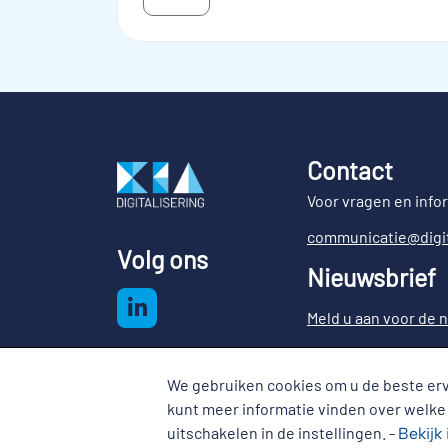
Contact
Voor vragen en info
communicatie@digit
Volg ons
Nieuwsbrief
Meld u aan voor de n
We gebruiken cookies om u de beste erv
Cookies
kunt meer informatie vinden over welke
Disclaimer
Copyright
Cookies
uitschakelen in de instellingen. -
Bekijk