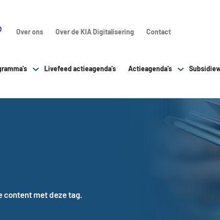
Over ons
Over de KIA Digitalisering
Contact
gramma's
Livefeed actieagenda's
Actieagenda's
Subsidiew
te content met deze tag.