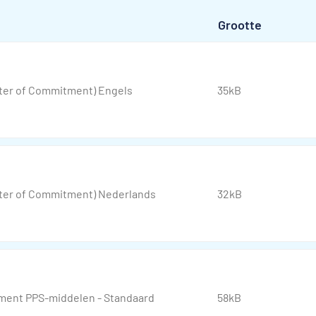
Grootte
tter of Commitment) Engels
35kB
tter of Commitment) Nederlands
32kB
ment PPS-middelen - Standaard
58kB