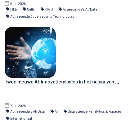
9 juli 2026
Mkb
Calls
KIA D
Actieagenda's AI/Data
Actieagenda Cybersecurity Technologies
Twee nieuwe AI-innovatiemissies in het najaar van ...
7 juli 2026
Actieagenda's AI/Data
AI
Data science, -analytics & -spaces
Internationaal