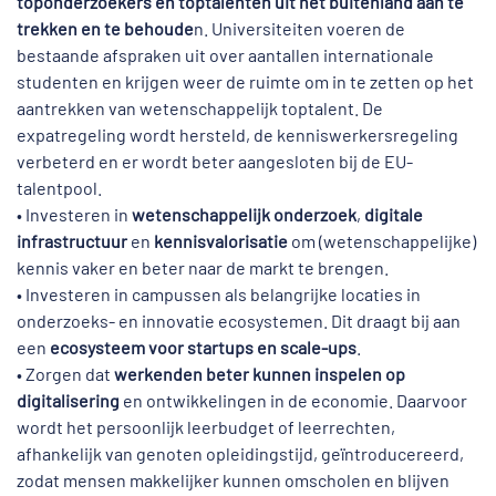
toponderzoekers en toptalenten uit het buitenland aan te
trekken en te behoude
n. Universiteiten voeren de
bestaande afspraken uit over aantallen internationale
studenten en krijgen weer de ruimte om in te zetten op het
aantrekken van wetenschappelijk toptalent. De
expatregeling wordt hersteld, de kenniswerkersregeling
verbeterd en er wordt beter aangesloten bij de EU-
talentpool.
• Investeren in
wetenschappelijk onderzoek
,
digitale
infrastructuur
en
kennisvalorisatie
om (wetenschappelijke)
kennis vaker en beter naar de markt te brengen.
• Investeren in campussen als belangrijke locaties in
onderzoeks- en innovatie ecosystemen. Dit draagt bij aan
een
ecosysteem voor startups en scale-ups
.
• Zorgen dat
werkenden beter kunnen inspelen op
digitalisering
en ontwikkelingen in de economie. Daarvoor
wordt het persoonlijk leerbudget of leerrechten,
afhankelijk van genoten opleidingstijd, geïntroducereerd,
zodat mensen makkelijker kunnen omscholen en blijven