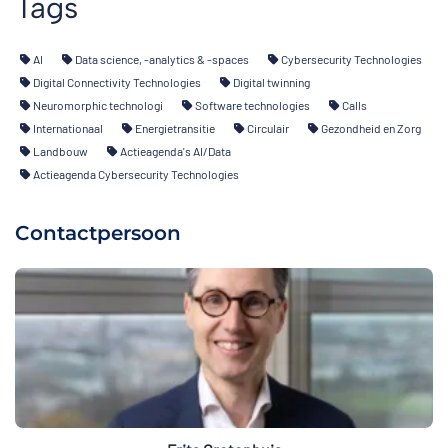
Tags
AI
Data science, -analytics & -spaces
Cybersecurity Technologies
Digital Connectivity Technologies
Digital twinning
Neuromorphic technologi
Software technologies
Calls
Internationaal
Energietransitie
Circulair
Gezondheid en Zorg
Landbouw
Actieagenda's AI/Data
Actieagenda Cybersecurity Technologies
Contactpersoon