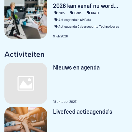
2026 kan vanaf nu word...
Mkb
Calls
KIA D
Actieagenda's AI/Data
Actieagenda Cybersecurity Technologies
9 juli 2026
Activiteiten
Nieuws en agenda
18 oktober 2023
Livefeed actieagenda's