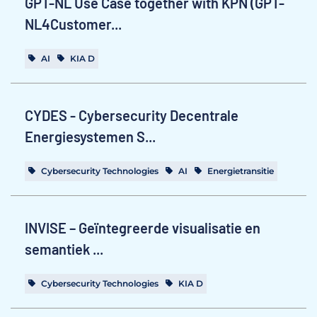
GPT-NL Use Case together with KPN (GPT-
NL4Customer...
AI
KIA D
CYDES - Cybersecurity Decentrale
Energiesystemen S...
Cybersecurity Technologies
AI
Energietransitie
INVISE – Geïntegreerde visualisatie en
semantiek ...
Cybersecurity Technologies
KIA D