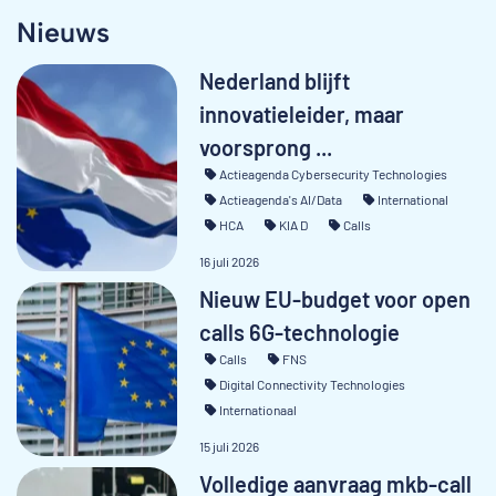
Nieuws
Nederland blijft
innovatieleider, maar
voorsprong ...
Actieagenda Cybersecurity Technologies
Actieagenda's AI/Data
International
HCA
KIA D
Calls
16 juli 2026
Nieuw EU-budget voor open
calls 6G-technologie
Calls
FNS
Digital Connectivity Technologies
Internationaal
15 juli 2026
Volledige aanvraag mkb-call