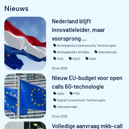
Nieuws
Nederland blijft
innovatieleider, maar
voorsprong ...
Actieagenda Cybersecurity Technologies
Actieagenda's AI/Data
International
HCA
KIA D
Calls
16 juli 2026
Nieuw EU-budget voor open
calls 6G-technologie
Calls
FNS
Digital Connectivity Technologies
Internationaal
15 juli 2026
Volledige aanvraag mkb-call