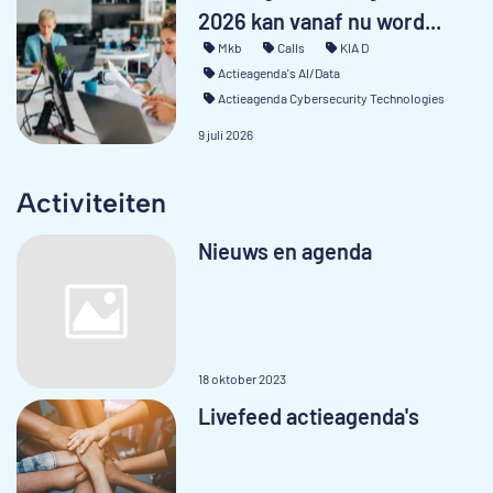
2026 kan vanaf nu word...
Mkb
Calls
KIA D
Actieagenda's AI/Data
Actieagenda Cybersecurity Technologies
9 juli 2026
Activiteiten
Nieuws en agenda
18 oktober 2023
Livefeed actieagenda's