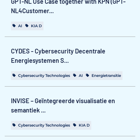
GPT-NL Use Case together with KPN (GPT-
NL4Customer...
AI
KIA D
CYDES - Cybersecurity Decentrale
Energiesystemen S...
Cybersecurity Technologies
AI
Energietransitie
INVISE – Geïntegreerde visualisatie en
semantiek ...
Cybersecurity Technologies
KIA D