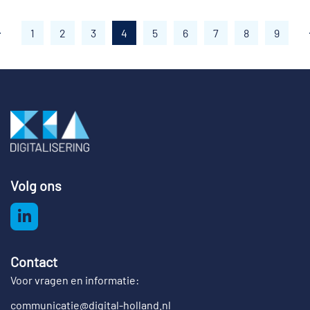
1
2
3
4
5
6
7
8
9
Volg ons
Contact
Voor vragen en informatie:
communicatie@digital-holland.nl