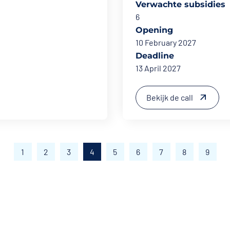
Verwachte subsidies
6
Opening
10 February 2027
Deadline
13 April 2027
Bekijk de call
1
2
3
4
5
6
7
8
9