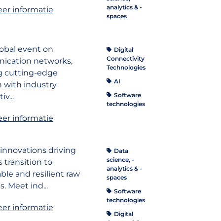
analytics & -
er informatie
spaces
lobal event on
Digital
Connectivity
cation networks,
Technologies
 cutting-edge
AI
h with industry
Software
tiv
...
technologies
er informatie
innovations driving
Data
science, -
 transition to
analytics & -
ble and resilient raw
spaces
s. Meet ind
...
Software
technologies
er informatie
Digital