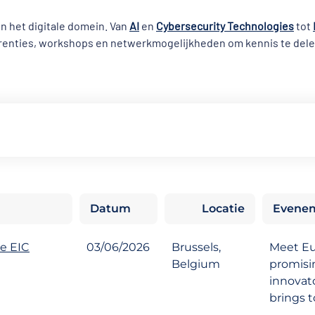
n het digitale domein. Van
AI
en
Cybersecurity Technologies
tot
ferenties, workshops en netwerkmogelijkheden om kennis te del
Datum
Locatie
Evenem
he EIC
03/06/2026
Brussels,
Meet Eu
Belgium
promisi
innovato
brings t