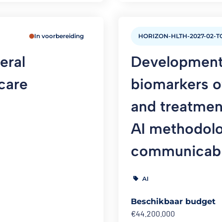
In voorbereiding
HORIZON-HLTH-2027-02-TO
eral
Development 
hcare
biomarkers o
and treatmen
AI methodolo
communicabl
AI
Beschikbaar budget
€44.200.000