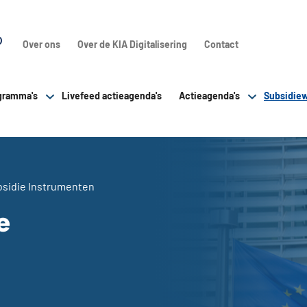
Over ons
Over de KIA Digitalisering
Contact
gramma's
Livefeed actieagenda's
Actieagenda's
Subsidiew
sidie Instrumenten
e