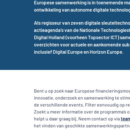
Europese samenwerking is in toenemende mat
ontwikkeling van autonome digitale technolo
Als regisseur van zeven digitale sleuteltechn
actieagenda’s van de Nationale Technologiestr
Digital Holland (voorheen Topsector ICT) s
overzichten voor actuele en aankomende sub
inclusief Digital Europe en Horizon Europe.
Bent u op zoek naar Europese financieringsmo
innovatie, onderzoek en samenwerking te stimul
de verschillende events. Filter eenvoudig op r
Zoekt u meer informatie over de programma’s of
helpt u daar graag bij. Neem contact op via
team
het vinden van geschikte samenwerkingspartners