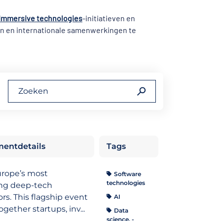
Immersive technologies
-initiatieven en
en en internationale samenwerkingen te
entdetails
Tags
rope’s most
Software
technologies
ng deep-tech
rs. This flagship event
AI
ogether startups, inv
...
Data
science, -