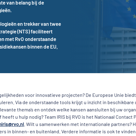
e van belang bij de
gieën.
ologieën en trekker van twee
ategie (NTS) faciliteert
amen met RvO onderstaande
sidiekansen binnen de EU,
gelijkheden voor innovatieve projecten? De Europese Unie bied
eren. Via de onderstaande tools krijgt u inzicht in beschikbar
elevante thema’s en ontdek welke kansen aansluiten bij uw organ
 heeft u hulp nodig? Team IRIS bij RVO is het Nationaal Contac
iris@rvo.nl
. Wilt u samenwerken met internationale partners? 
 in binnen- en buitenland. Verdere informatie is ook te vinden 