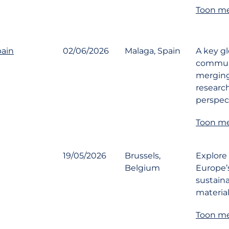
Toon me
pain
02/06/2026
Malaga, Spain
A key g
communi
merging
researc
perspec
Toon me
19/05/2026
Brussels,
Explore 
Belgium
Europe’s
sustaina
material
Toon me