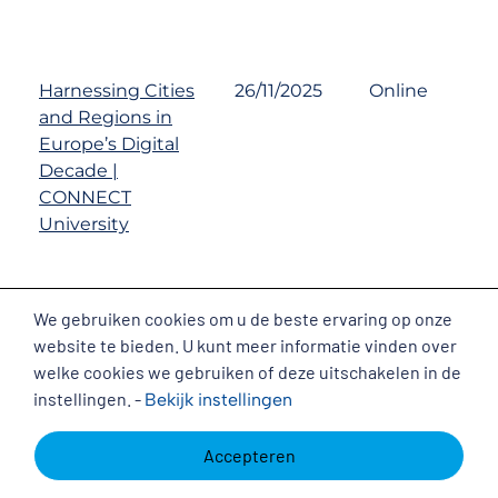
Harnessing Cities
26/11/2025
Online
and Regions in
Europe’s Digital
Decade |
CONNECT
University
We gebruiken cookies om u de beste ervaring op onze
Cookies
website te bieden. U kunt meer informatie vinden over
welke cookies we gebruiken of deze uitschakelen in de
European
26/11/2025
Copenhagen,
instellingen. -
Innovation
Denmark
Bekijk
instellingen
Council (EIC) Info
Day in
Accepteren
Copenhagen,