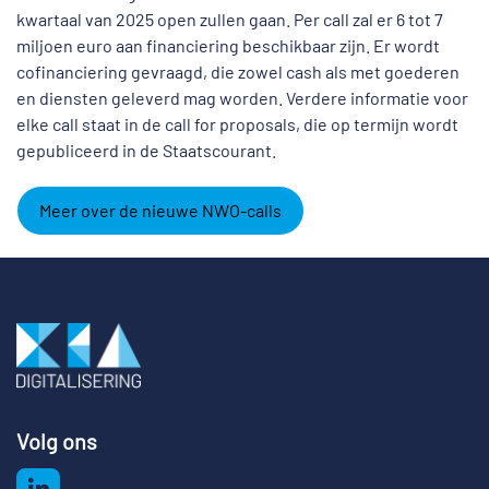
kwartaal van 2025 open zullen gaan. Per call zal er 6 tot 7
miljoen euro aan financiering beschikbaar zijn. Er wordt
cofinanciering gevraagd, die zowel cash als met goederen
en diensten geleverd mag worden. Verdere informatie voor
elke call staat in de call for proposals, die op termijn wordt
gepubliceerd in de Staatscourant.
Meer over de nieuwe NWO-calls
Volg ons