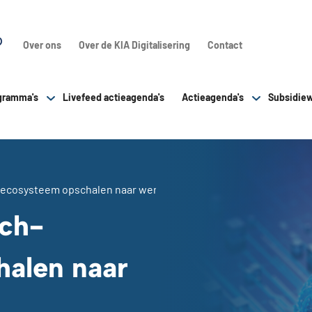
Over ons
Over de KIA Digitalisering
Contact
gramma's
Livefeed actieagenda's
Actieagenda's
Subsidiew
ch-ecosysteem opschalen naar wereldformaat
ech-
alen naar