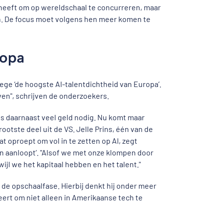
 heeft om op wereldschaal te concurreren, maar
ten. De focus moet volgens hen meer komen te
ropa
ge ‘de hoogste AI-talentdichtheid van Europa’.
jven", schrijven de onderzoekers.
ps daarnaast veel geld nodig. Nu komt maar
ootste deel uit de VS. Jelle Prins, één van de
dat oproept om vol in te zetten op AI, zegt
n aanloopt’. "Alsof we met onze klompen door
l we het kapitaal hebben en het talent."
 de opschaalfase. Hierbij denkt hij onder meer
ert om niet alleen in Amerikaanse tech te