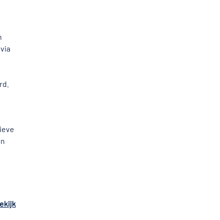
n
via
rd.
ieve
en
ekijk