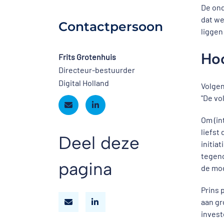
De ond
dat we
Contactpersoon
liggen
Hoo
Frits Grotenhuis
Directeur-bestuurder
Digital Holland
Volgen
"De vo
Om (in
liefst
Deel deze
initia
tegeno
pagina
de mod
Prins 
aan gr
invest