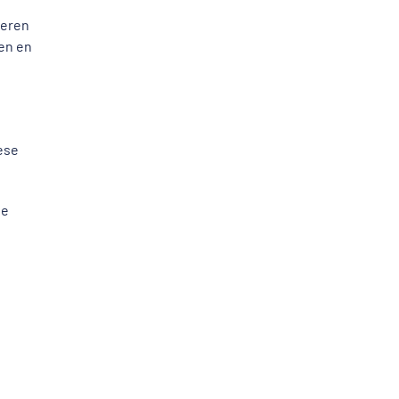
teren
en en
ese
de