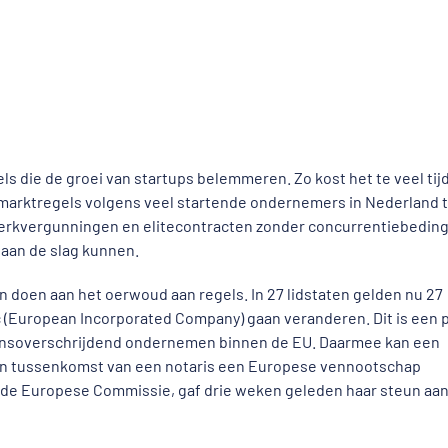
gels die de groei van startups belemmeren. Zo kost het te veel tij
smarktregels volgens veel startende ondernemers in Nederland 
e werkvergunningen en elitecontracten zonder concurrentiebeding
 aan de slag kunnen.
en doen aan het oerwoud aan regels. In 27 lidstaten gelden nu 27
 (European Incorporated Company) gaan veranderen. Dit is een 
rensoverschrijdend ondernemen binnen de EU. Daarmee kan een
en tussenkomst van een notaris een Europese vennootschap
an de Europese Commissie, gaf drie weken geleden haar steun aa