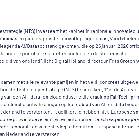
estrategie (NTS) investeert het kabinet in regionale innovatiecl
amma’s en publiek-private innovatieprogramma’s. Voortvloeiend
tieagenda AI/Data tot stand gekomen, die op 26 januari 2026 offic
e andere prioritaire sleuteltechnologieën de strategische
leid van ons land”, licht Digital Holland-directeur Frits Grotenh
, samen met alle relevante partijen in het veld, concreet uitgewe
tionale Technologiestrategie (NTS) te bereiken. “Met de Actiea
g van een AI-, data- en cloudindustrie die draait op FairTech-pri
azendsnelle ontwikkelingen op het gebied van AI- en data biede
erland te versterken. Tegelijkertijd hebben niet-Europese sp
oproept over soevereiniteit en autonomie. De actieagenda spee
 voor economie en samenleving te benutten, Europese alternati
an Nederland te versterken.”