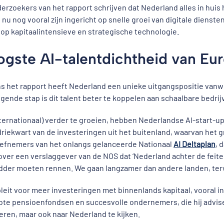
erzoekers van het rapport schrijven dat Nederland alles in huis
 nu nog vooral zijn ingericht op snelle groei van digitale diens
 op kapitaalintensieve en strategische technologie.
gste AI-talentdichtheid van Eu
s het rapport heeft Nederland een unieke uitgangspositie vanwe
lgende stap is dit talent beter te koppelen aan schaalbare bedri
ternationaal) verder te groeien, hebben Nederlandse AI-start-u
 driekwart van de investeringen uit het buitenland, waarvan het gr
tiefnemers van het onlangs gelanceerde Nationaal
AI Deltaplan
, 
ver een verslaggever van de NOS dat ‘Nederland achter de feite
der moeten rennen. We gaan langzamer dan andere landen, terwij
pleit voor meer investeringen met binnenlands kapitaal, vooral in
ote pensioenfondsen en succesvolle ondernemers, die hij advise
eren, maar ook naar Nederland te kijken.