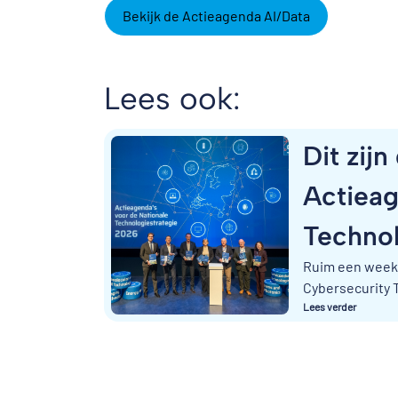
Bekijk de Actieagenda AI/Data
Lees ook:
Dit zij
Actieag
Techno
Ruim een week n
Cybersecurity T
Lees verder