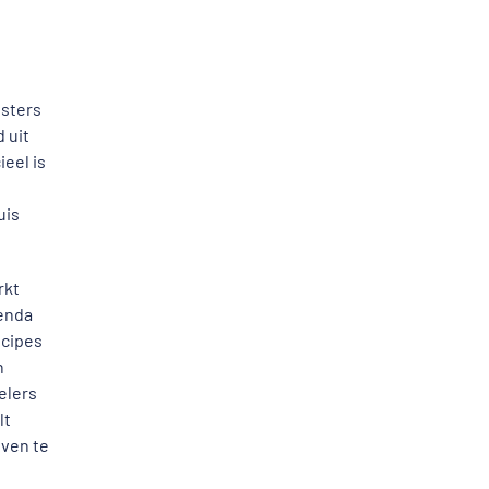
usters
 uit
ieel is
uis
rkt
genda
ncipes
n
elers
lt
even te