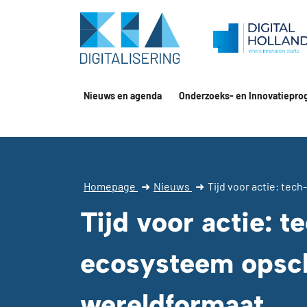
Nieuws en agenda
Onderzoeks- en Innovatiepro
Homepage
➜
Nieuws
➜
Tijd voor actie: te
Tijd voor actie: t
ecosysteem opsch
wereldformaat