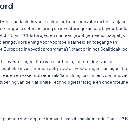
oord
rd veel aandacht is voor technologische innovatie en het aanjage
n Europese cofinanciering en investeringskansen, bijvoorbeeld 
ct 2.0 en IPCEI’s (projecten met een groot gemeenschappelijk
cieringsvoorziening voor voorspelbaarheid en toegang van
t Europese innovatieprogramma’s”, staat er in het Coalitieakkoo
D-investeringen. Daarvan moet het grootste deel van het
 publieke investeringen ook private investeringen aanjagen. De
eëren en vaker optreden als ‘launching customer’ voor innovat
itvoering van de Nationale Technologiestrategie en ondersteun
e plannen voor digitale innovatie van de aankomende Coalitie?
B