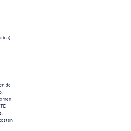
tica)
gen de
p,
 komen.
ATE
e,
 kosten