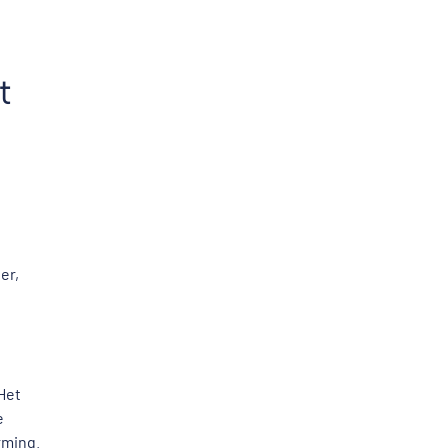
t
er,
Het
e
rming.