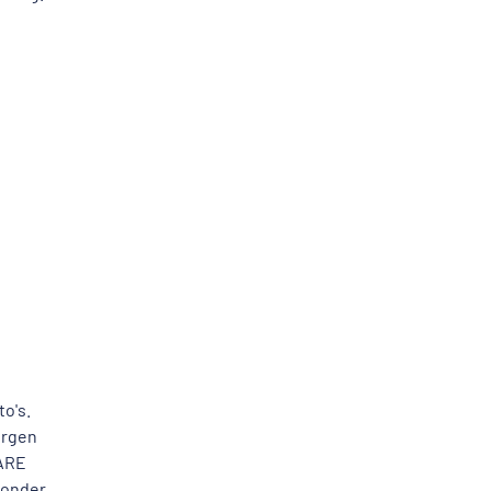
o's.
orgen
HARE
zonder