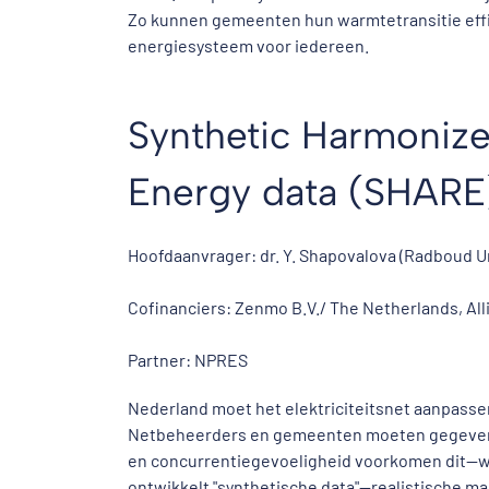
Zo kunnen gemeenten hun warmtetransitie effi
energiesysteem voor iedereen.
Synthetic Harmoniz
Energy data (SHARE
Hoofdaanvrager: dr. Y. Shapovalova (Radboud U
Cofinanciers: Zenmo B.V./ The Netherlands, A
Partner: NPRES
Nederland moet het elektriciteitsnet aanpasse
Netbeheerders en gemeenten moeten gegevens
en concurrentiegevoeligheid voorkomen dit—wat
ontwikkelt "synthetische data"—realistische m