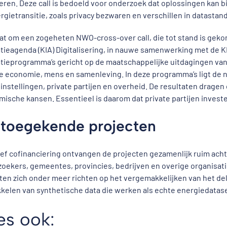
eren. Deze call is bedoeld voor onderzoek dat oplossingen kan 
rgietransitie, zoals privacy bezwaren en verschillen in datastan
at om een zogeheten NWO-cross-over call, die tot stand is gek
tieagenda (KIA) Digitalisering, in nauwe samenwerking met de K
tieprogramma’s gericht op de maatschappelijke uitdagingen van
e economie, mens en samenleving. In deze programma’s ligt de
instellingen, private partijen en overheid. De resultaten dragen
ische kansen. Essentieel is daarom dat private partijen investe
 toegekende projecten
ief cofinanciering ontvangen de projecten gezamenlijk ruim acht
oekers, gemeentes, provincies, bedrijven en overige organisat
ten zich onder meer richten op het vergemakkelijken van het de
kelen van synthetische data die werken als echte energiedatas
es ook: