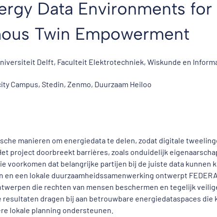
ergy Data Environments for
mous Twin Empowerment
iversiteit Delft, Faculteit Elektrotechniek, Wiskunde en Informa
city Campus, Stedin, Zenmo, Duurzaam Heiloo
ische manieren om energiedata te delen, zodat digitale tweelin
t project doorbreekt barrières, zoals onduidelijk eigenaarscha
ie voorkomen dat belangrijke partijen bij de juiste data kunnen
in en een lokale duurzaamheidssamenwerking ontwerpt FEDER
ntwerpen die rechten van mensen beschermen en tegelijk veilig
De resultaten dragen bij aan betrouwbare energiedataspaces die
re lokale planning ondersteunen.