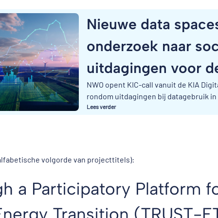
Nieuwe data spaces
onderzoek naar soc
uitdagingen voor de
NWO opent KIC-call vanuit de KIA Digi
rondom uitdagingen bij datagebruik in 
Lees verder
lfabetische volgorde van projecttitels):
h a Participatory Platform f
 Energy Transition (TRUST-E