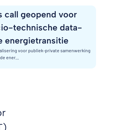
 call geopend voor
io-technische data-
 energietransitie
talisering voor publiek-private samenwerking
de ener...
or
T)