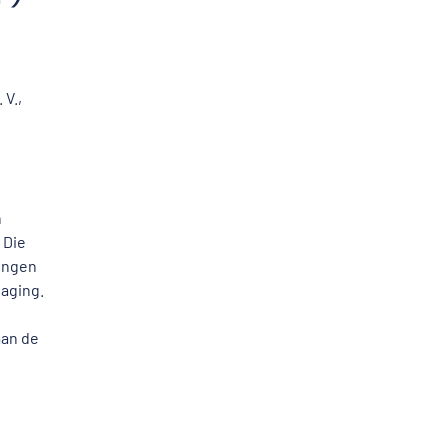
V.,
n
 Die
ingen
daging.
aan de