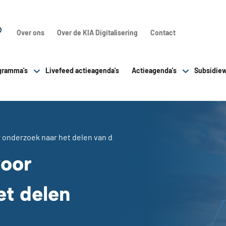
Over ons
Over de KIA Digitalisering
Contact
gramma's
Livefeed actieagenda's
Actieagenda's
Subsidiew
r onderzoek naar het delen van data voor de energietransitie
voor
et delen