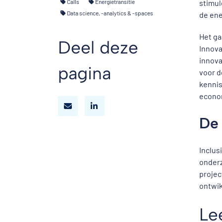
Calls
Energietransitie
stimul
Data science, -analytics & -spaces
de ene
Het ga
Deel deze
Innova
innova
pagina
voor d
kennis
econom
De
Inclus
onderz
projec
ontwik
Le