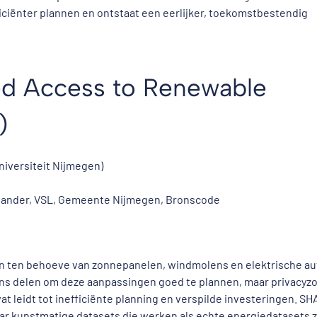
ciënter plannen en ontstaat een eerlijker, toekomstbestendig
ed Access to Renewable
)
niversiteit Nijmegen)
lliander, VSL, Gemeente Nijmegen, Bronscode
n ten behoeve van zonnepanelen, windmolens en elektrische aut
 delen om deze aanpassingen goed te plannen, maar privacyz
 leidt tot inefficiënte planning en verspilde investeringen. S
aar kunstmatige datasets die werken als echte energiedatasets 