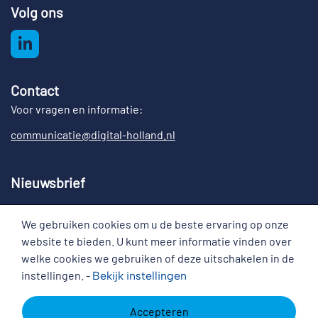
Volg ons
Contact
Voor vragen en informatie:
communicatie@digital-holland.nl
Nieuwsbrief
Meld u aan voor de nieuwsbrief Digital Holland
We gebruiken cookies om u de beste ervaring op onze
Cookies
website te bieden. U kunt meer informatie vinden over
welke cookies we gebruiken of deze uitschakelen in de
instellingen. -
Bekijk
instellingen
Disclaimer
Copyright
Cookies
Accepteren