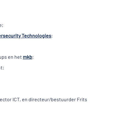
e;
ersecurity Technologies
;
tups en het
mkb
;
t;
ctor ICT, en directeur/bestuurder Frits