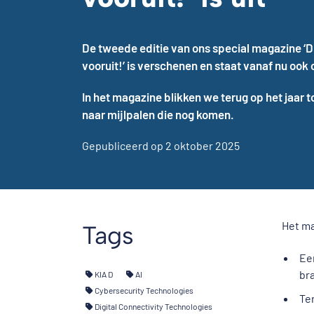
De tweede editie van ons special magazine ‘Dig
vooruit!’ is verschenen en staat vanaf nu ook 
In het magazine blikken we terug op het jaar t
naar mijlpalen die nog komen.
Gepubliceerd op 2 oktober 2025
Het ma
Tags
Ee
br
KIA D
AI
Cybersecurity Technologies
Te
Digital Connectivity Technologies