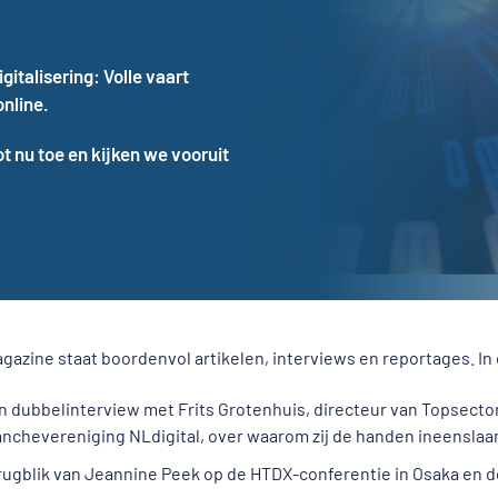
italisering: Volle vaart
online.
ot nu toe en kijken we vooruit
gazine staat boordenvol artikelen, interviews en reportages. In
n dubbelinterview met Frits Grotenhuis, directeur van Topsector
anchevereniging NLdigital, over waarom zij de handen ineenslaa
rugblik van Jeannine Peek op de HTDX-conferentie in Osaka en d