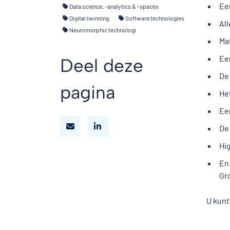
Ee
Data science, -analytics & -spaces
Digital twinning
Software technologies
Al
Neuromorphic technologi
Ma
Ee
Deel deze
D
pagina
He
Ee
De
Hi
En
Gr
U kunt