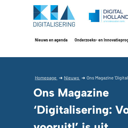
Nieuws en agenda
Onderzoeks- en Innovatiepro
Homepage
➜
Nieuws
➜
Ons Magazine ‘Digitali
Ons Magazine
‘Digitalisering: Vo
vooruit!’ is uit