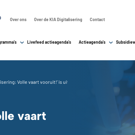
Over ons
Over de KIA Digitalisering
Contact
gramma's
Livefeed actieagenda's
Actieagenda's
Subsidiew
sering: Volle vaart vooruit!’ is uit
lle vaart