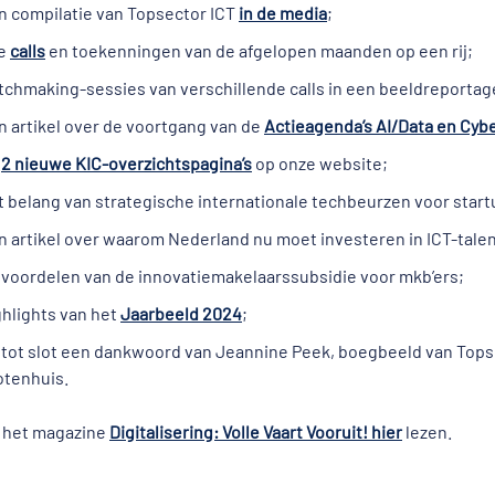
n compilatie van Topsector ICT
in de media
;
le
calls
en toekenningen van de afgelopen maanden op een rij;
tchmaking-sessies van verschillende calls in een beeldreportag
n artikel over de voortgang van de
Actieagenda’s AI/Data en Cyb
e
2 nieuwe KIC-overzichtspagina’s
op onze website;
t belang van strategische internationale techbeurzen voor star
n artikel over waarom Nederland nu moet investeren in ICT-talen
 voordelen van de innovatiemakelaarssubsidie voor mkb’ers;
ghlights van het
Jaarbeeld 2024
;
 tot slot een dankwoord van Jeannine Peek, boegbeeld van Topse
otenhuis.
 het magazine
Digitalisering: Volle Vaart Vooruit! hier
lezen.