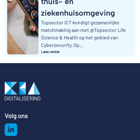
thuis- en
ziekenhuisomgeving
Topsector ICT kondigt gezamenlijke
matchmaking aan met @Topsector Life
Science & Health op het gebied van
Cybersecurity. Op...
Lees verder
Volg ons