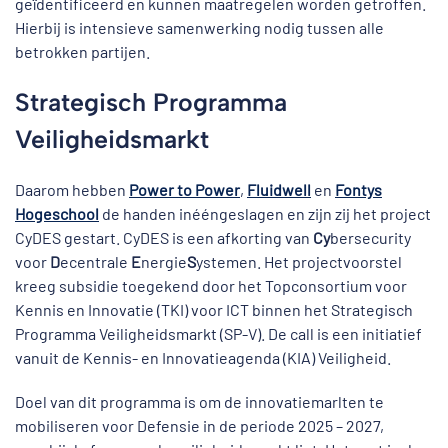
geïdentificeerd en kunnen maatregelen worden getroffen.
Hierbij is intensieve samenwerking nodig tussen alle
betrokken partijen.
Strategisch Programma
Veiligheidsmarkt
Daarom hebben
Power to Power
,
Fluidwell
en
Fontys
Hogeschool
de handen inééngeslagen en zijn zij het project
CyDES gestart. CyDES is een afkorting van
Cy
bersecurity
voor
D
ecentrale
E
nergie
S
ystemen. Het projectvoorstel
kreeg subsidie toegekend door het Topconsortium voor
Kennis en Innovatie (TKI) voor ICT binnen het Strategisch
Programma Veiligheidsmarkt (SP-V). De call is een initiatief
vanuit de Kennis- en Innovatieagenda (KIA) Veiligheid.
Doel van dit programma is om de innovatiemarlten te
mobiliseren voor Defensie in de periode 2025 – 2027,