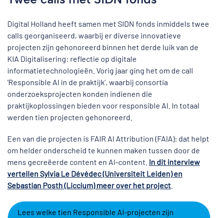
Digital Holland heeft samen met SIDN fonds inmiddels twee
calls georganiseerd, waarbij er diverse innovatieve
projecten zijn gehonoreerd binnen het derde luik van de
KIA Digitalisering: reflectie op digitale
informatietechnologieën. Vorig jaar ging het om de call
‘Responsible AI in de praktijk’, waarbij consortia
onderzoeksprojecten konden indienen die
praktijkoplossingen bieden voor responsible AI. In totaal
werden tien projecten gehonoreerd.
Een van die projecten is FAIR AI Attribution (FAIA): dat helpt
om helder onderscheid te kunnen maken tussen door de
mens gecreëerde content en AI-content.
In dit interview
vertellen Sylvia Le Dévédec (Universiteit Leiden) en
Sebastian Posth (Liccium) meer over het project
.
Lees welke tien Responsible AI-projecten zijn