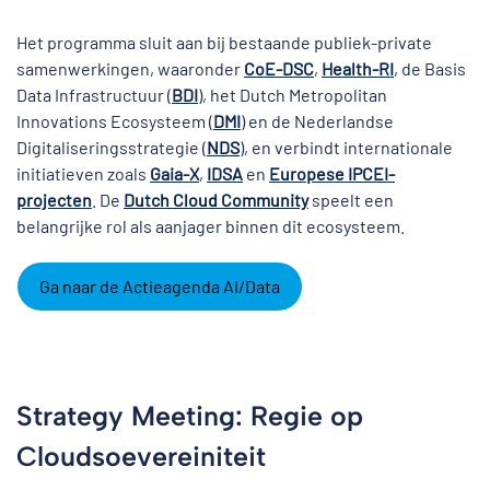
Het programma sluit aan bij bestaande publiek-private
samenwerkingen, waaronder
CoE-DSC
,
Health-RI
, de Basis
Data Infrastructuur (
BDI
), het Dutch Metropolitan
Innovations Ecosysteem (
DMI
) en de Nederlandse
Digitaliseringsstrategie (
NDS
), en verbindt internationale
initiatieven zoals
Gaia-X
,
IDSA
en
Europese IPCEI-
projecten
. De
Dutch Cloud Community
speelt een
belangrijke rol als aanjager binnen dit ecosysteem.
Ga naar de Actieagenda AI/Data
Strategy Meeting: Regie op
Cloudsoevereiniteit