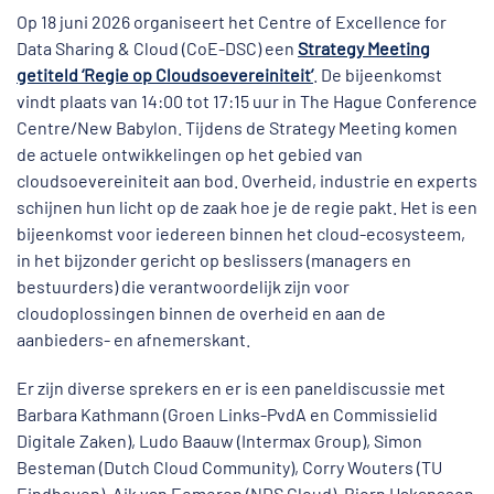
Op 18 juni 2026 organiseert het Centre of Excellence for
Data Sharing & Cloud (CoE-DSC) een
Strategy Meeting
getiteld ‘Regie op Cloudsoevereiniteit’
. De bijeenkomst
vindt plaats van 14:00 tot 17:15 uur in The Hague Conference
Centre/New Babylon. Tijdens de Strategy Meeting komen
de actuele ontwikkelingen op het gebied van
cloudsoevereiniteit aan bod. Overheid, industrie en experts
schijnen hun licht op de zaak hoe je de regie pakt. Het is een
bijeenkomst voor iedereen binnen het cloud-ecosysteem,
in het bijzonder gericht op beslissers (managers en
bestuurders) die verantwoordelijk zijn voor
cloudoplossingen binnen de overheid en aan de
aanbieders- en afnemerskant.
Er zijn diverse sprekers en er is een paneldiscussie met
Barbara Kathmann (Groen Links-PvdA en Commissielid
Digitale Zaken), Ludo Baauw (Intermax Group), Simon
Besteman (Dutch Cloud Community), Corry Wouters (TU
Eindhoven), Aik van Eemeren (NDS Cloud), Bjorn Hakansson