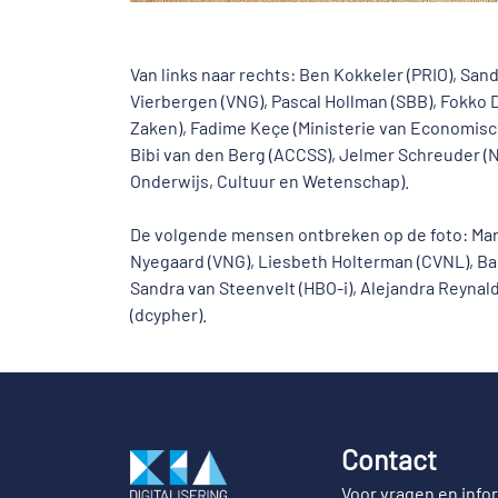
Van links naar rechts: Ben Kokkeler (PRIO), Sand
Vierbergen (VNG), Pascal Hollman (SBB), Fokko 
Zaken), Fadime Keçe (Ministerie van Economisc
Bibi van den Berg (ACCSS), Jelmer Schreuder (NL
Onderwijs, Cultuur en Wetenschap).
De volgende mensen ontbreken op de foto: Mart
Nyegaard (VNG), Liesbeth Holterman (CVNL), Bar
Sandra van Steenvelt (HBO-i), Alejandra Reynal
(dcypher).
Contact
Voor vragen en info