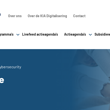
Over ons
Over de KIA Digitalisering
Contact
gramma's
Livefeed actieagenda's
Actieagenda's
Subsidiew
ybersecurity
e