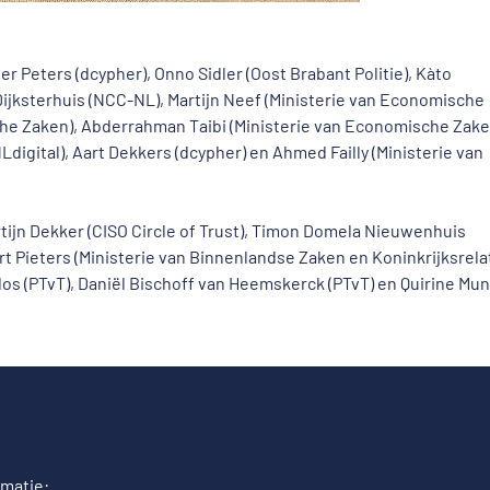
er Peters (dcypher), Onno Sidler (Oost Brabant Politie), Kàto
Dijksterhuis (NCC-NL), Martijn Neef (Ministerie van Economische
he Zaken), Abderrahman Taibi (Ministerie van Economische Zake
digital), Aart Dekkers (dcypher) en Ahmed Failly (Ministerie van
ijn Dekker (CISO Circle of Trust), Timon Domela Nieuwenhuis
t Pieters (Ministerie van Binnenlandse Zaken en Koninkrijksrelat
dos (PTvT), Daniël Bischoff van Heemskerck (PTvT) en Quirine Mu
rmatie: