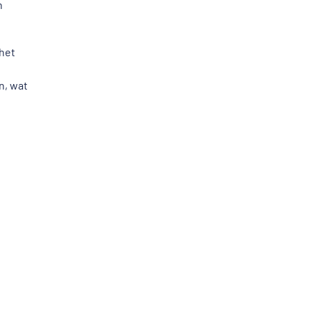
n
het
n, wat