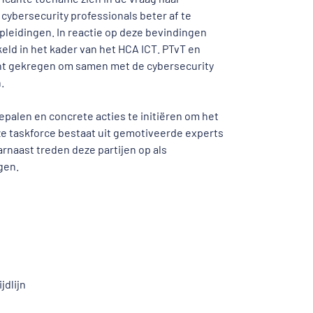
cybersecurity professionals beter af te
pleidingen. In reactie op deze bevindingen
ld in het kader van het HCA ICT. PTvT en
ht gekregen om samen met de cybersecurity
.
epalen en concrete acties te initiëren om het
ze taskforce bestaat uit gemotiveerde experts
rnaast treden deze partijen op als
gen.
jdlijn