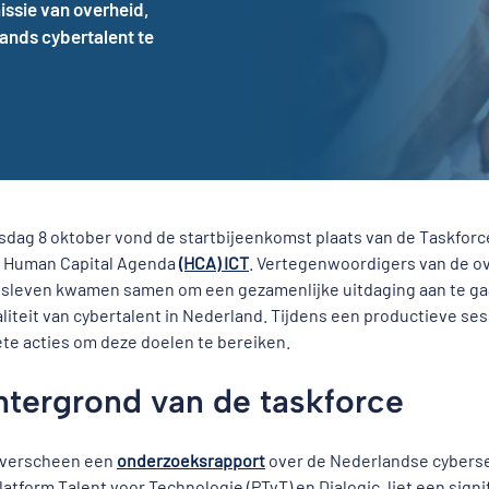
issie van overheid,
ands cybertalent te
sdag 8 oktober vond de startbijeenkomst plaats van de Taskforc
e Human Capital Agenda
(HCA) ICT
. Vertegenwoordigers van de ov
fsleven kwamen samen om een gezamenlijke uitdaging aan te gaa
liteit van cybertalent in Nederland. Tijdens een productieve se
te acties om deze doelen te bereiken.
tergrond van de taskforce
 verscheen een
onderzoeksrapport
over de Nederlandse cybersec
latform Talent voor Technologie (PTvT) en Dialogic, liet een sign