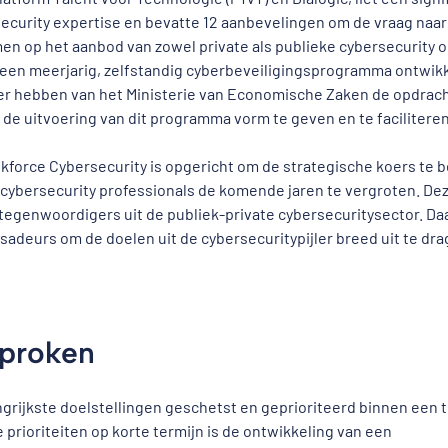
ecurity expertise en bevatte 12 aanbevelingen om de vraag naar 
n op het aanbod van zowel private als publieke cybersecurity o
een meerjarig, zelfstandig cyberbeveiligingsprogramma ontwikke
r hebben van het Ministerie van Economische Zaken de opdrac
 de uitvoering van dit programma vorm te geven en te faciliteren
kforce Cybersecurity is opgericht om de strategische koers te b
 cybersecurity professionals de komende jaren te vergroten. De
tegenwoordigers uit de publiek-private cybersecuritysector. Daa
adeurs om de doelen uit de cybersecuritypijler breed uit te dra
sproken
rijkste doelstellingen geschetst en geprioriteerd binnen een ti
 prioriteiten op korte termijn is de ontwikkeling van een