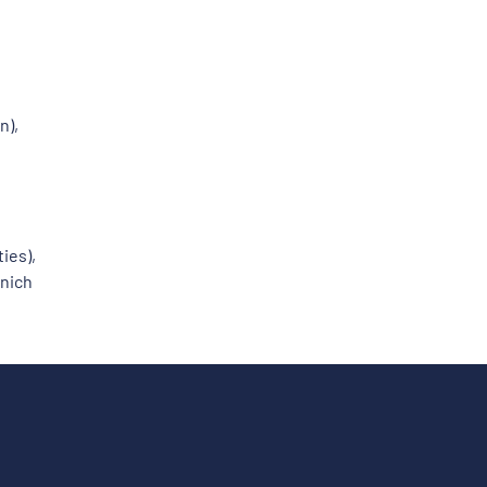
n),
ies),
nnich