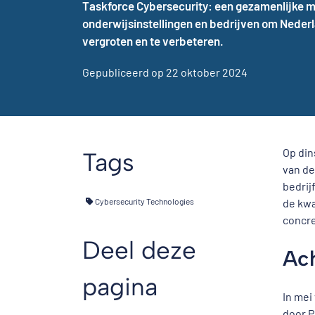
Taskforce Cybersecurity: een gezamenlijke m
onderwijsinstellingen en bedrijven om Nederl
vergroten en te verbeteren.
Gepubliceerd op 22 oktober 2024
Op din
Tags
van d
bedrij
Cybersecurity Technologies
de kwa
concre
Deel deze
Ach
pagina
In mei
door P