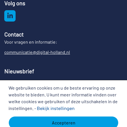
Volg ons
Contact
Voor vragen en informatie:
communicatie@digital-holland.nl
Nieuwsbrief
Meld u aan voor de nieuwsbrief Digital Holland
We gebruiken cookies om u de beste ervaring op onze
Cookies
website te bieden. U kunt meer informatie vinden over
welke cookies we gebruiken of deze uitschakelen in de
instellingen. -
Bekijk
instellingen
Disclaimer
Copyright
Cookies
Accepteren