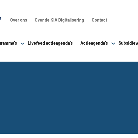
Over ons
Over de KIA Digitalisering
Contact
gramma's
Livefeed actieagenda's
Actieagenda's
Subsidiew