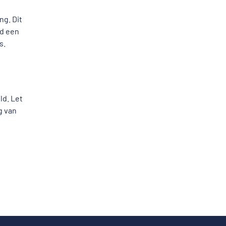
ng. Dit
ld een
s.
ld. Let
g van