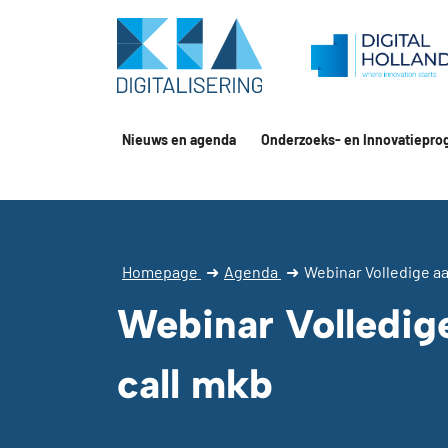
Nieuws en agenda
Onderzoeks- en Innovatiepro
Homepage
➜
Agenda
➜
Webinar Volledige a
Webinar Volledig
call mkb