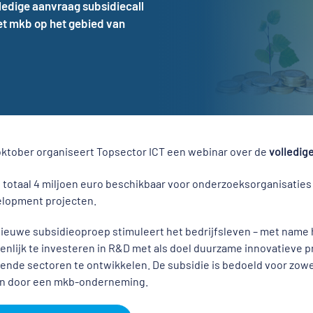
lledige aanvraag subsidiecall
et mkb op het gebied van
oktober organiseert Topsector ICT een webinar over de
volledig
in totaal 4 miljoen euro beschikbaar voor onderzoeksorganisati
lopment projecten.
ieuwe subsidieoproep stimuleert het bedrijfsleven – met name
nlijk te investeren in R&D met als doel duurzame innovatieve 
ende sectoren te ontwikkelen. De subsidie is bedoeld voor zowe
n door een mkb-onderneming.