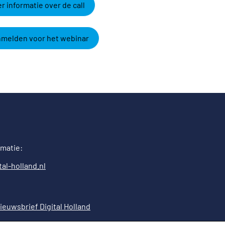
r informatie over de call
melden voor het webinar
rmatie:
al-holland.nl
ieuwsbrief Digital Holland