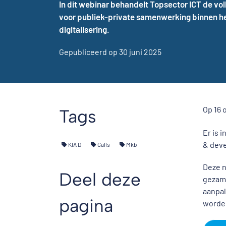
In dit webinar behandelt Topsector ICT de vo
voor publiek-private samenwerking binnen h
digitalisering.
Gepubliceerd op 30 juni 2025
Op 16 
Tags
Er is 
& deve
KIA D
Calls
Mkb
Deze n
Deel deze
gezame
aanpal
pagina
worde