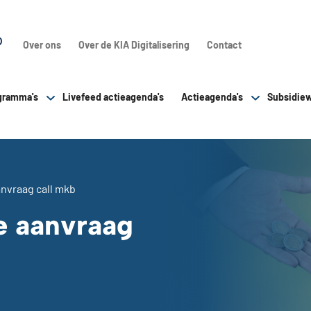
Over ons
Over de KIA Digitalisering
Contact
gramma's
Livefeed actieagenda's
Actieagenda's
Subsidiew
anvraag call mkb
e aanvraag